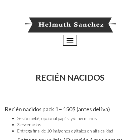
Toggle
navigation
RECIÉN NACIDOS
Recién nacidos pack 1 – 150$ (antes del iva)
Sesión bebé, opcional papás y/o hermanos
3 escenarios
Entrega final de 10 imágenes digitales en alta calidad